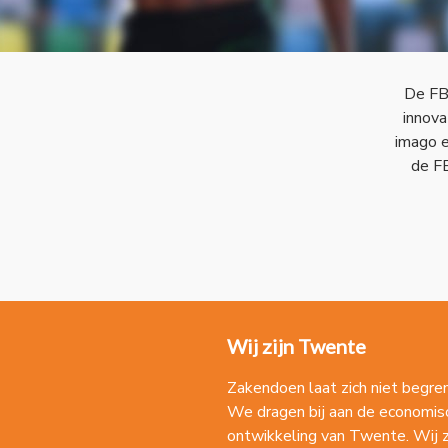
De FBK
innova
imago 
de FB
Wij zijn Twente
Zakendoen laat zich niet begre
We dragen bij aan de economis
ontwikkeling van Twente. Wij z