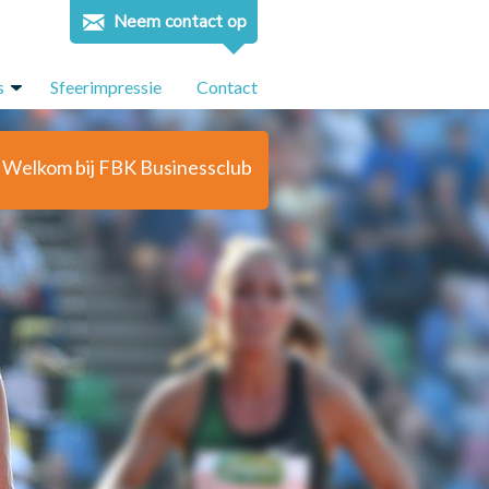
Neem
contact
op
s
Sfeerimpressie
Contact
Welkom bij FBK Businessclub