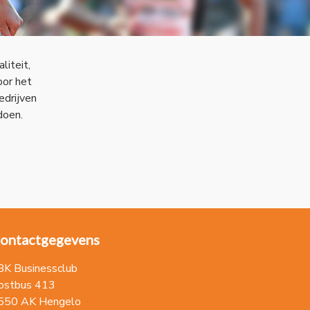
liteit,
oor het
drijven
 doen.
ontactgegevens
BK Businessclub
ostbus 413
550 AK Hengelo