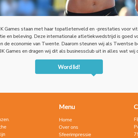
 Games staan met haar topatletenveld en -prestaties voor vita
tie en beleving. Deze internationale atletiekwedstrijd is goed v
en de economie van Twente. Daarom steunen wij als Twentse be
K Games en dragen wij dit als businessclub uit in alles wat wij
Word lid!
Menu
C
nzen.
F
Home
che
P
Over ons
ijn
7
Sfeerimpressie